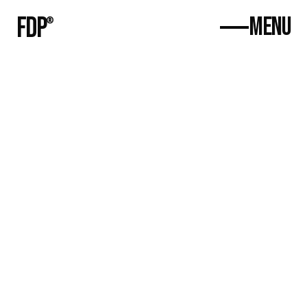
FDP
MENU
®
Home
About
Projects
Contact
070-4544-7637
contact@fourdpocket.com
호텔 스마트 컨시어
지 솔루션