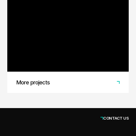
스포츠 팀 후원 / 참여형 크라우
드 펀딩 플랫폼
스포츠 팀과 팬들, 그리고 후원기업을 연결하는 참
여형 크라우드 펀딩 플랫폼
More projects
CONTACT US